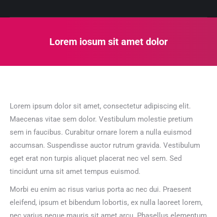
Lorem iosum sit amet dolor
Sie befinden sich hier:
Lorem ipsum dolor sit amet, consectetur adipiscing elit.
Maecenas vitae sem dolor. Vestibulum molestie pretium
sem in faucibus. Curabitur ornare lorem a nulla euismod
accumsan. Suspendisse auctor rutrum gravida. Vestibulum
eget erat non turpis aliquet placerat nec vel sem. Sed
tincidunt urna sit amet tempus euismod.
Morbi eu enim ac risus varius porta ac nec dui. Praesent
eleifend, ipsum et bibendum lobortis, ex nulla laoreet lorem,
nec varius neque mauris sit amet arcu. Phasellus elementum