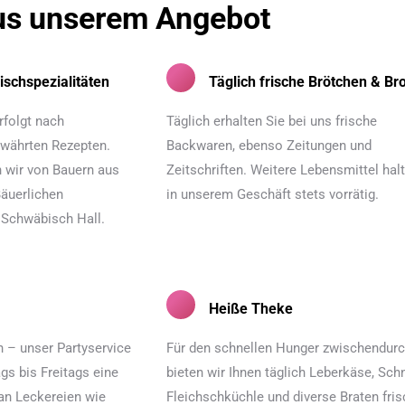
us unserem Angebot
ischspezialitäten
Täglich frische Brötchen & Bro
rfolgt nach
Täglich erhalten Sie bei uns frische
ewährten Rezepten.
Backwaren, ebenso Zeitungen und
n wir von Bauern aus
Zeitschriften. Weitere Lebensmittel hal
Bäuerlichen
in unserem Geschäft stets vorrätig.
 Schwäbisch Hall.
Heiße Theke
n – unser Partyservice
Für den schnellen Hunger zwischendur
gs bis Freitags eine
bieten wir Ihnen täglich Leberkäse, Schn
an Leckereien wie
Fleichschküchle und diverse Braten fri